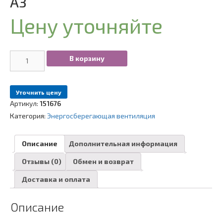
А3
Цену уточняйте
Количество
В корзину
Рекуператор
Вентс
Микра
Уточнить цену
60
Артикул:
151676
А3
Категория:
Энергосберегающая вентиляция
Описание
Дополнительная информация
Отзывы (0)
Обмен и возврат
Доставка и оплата
Описание