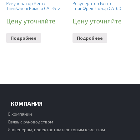
Рекуператор Вентс
Рекуператор Вентс
ТвинФреш Комфо СА-35-2
ТвинФреш Солар СА-60
Цену уточняйте
Цену уточняйте
Подробнее
Подробнее
КОМПАНИЯ
О компании
Связь с руководством
Инженерам, проектантам и оптовым клиентам