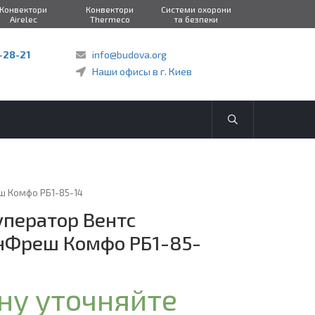
Конвектори
Конвектори
Системи охорони
Airelec
Thermeco
та безпеки
-28-21
info@budova.org
Наши офисы в г. Киев
ш Комфо РБ1-85-14
уператор Вентс
нФреш Комфо РБ1-85-
ну уточняйте