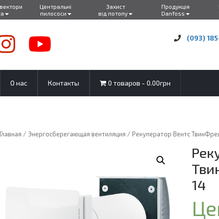
нвектори
Центральні
Захист
Продукція
ra
пилососи
від потопу
Danfoss
(093) 185
О нас
Контакты
0 товаров
0.00грн
Главная
/
Энергосберегающая вентиляция
/ Рекуператор Вентс ТвинФре
Рек
Тви
14
Це