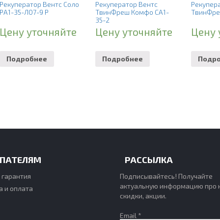
Рекуператор Вентс Соло
Рекуператор Вентс
Рекупер
РА1-35-Л07-9 Р
ТвинФреш Комфо СА1-
ТвинФре
35-2
Цену уточняйте
Цену уточняйте
Цену 
Подробнее
Подробнее
Подр
ПАТЕЛЯМ
РАССЫЛКА
 гарантия
Подписывайтесь! Получайте
актуальную информацию про 
а и оплата
скидки, акции.
Email *