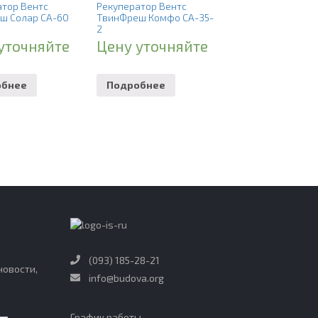
атор Вентс
Рекуператор Вентс
ш Солар СА-60
ТвинФреш Комфо СА-35-
2
уточняйте
Цену уточняйте
обнее
Подробнее
(093) 185-28-21
новости,
info@budova.org