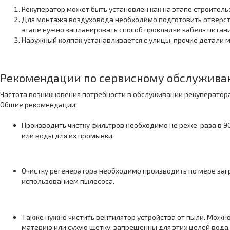
Рекуператор может быть установлен как на этапе строительс
Для монтажа воздуховода необходимо подготовить отверст
этапе нужно запланировать способ прокладки кабеля питани
Наружный колпак устанавливается с улицы, прочие детали 
Рекомендации по сервисному обслужив
Частота возникновения потребности в обслуживании рекуператора 
Общие рекомендации:
Производить чистку фильтров необходимо не реже раза в 9
или воды для их промывки.
Очистку регенератора необходимо производить по мере загря
использованием пылесоса.
Также нужно чистить вентилятор устройства от пыли. Можно
материю или сухую щетку, запрещенны для этих целей вода