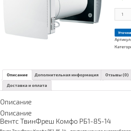
Количе
Рекупе
Вентс
ТвинФ
Уточни
Комфо
Артикул
РБ1-
85-
Категор
14
Описание
Дополнительная информация
Отзывы (0)
Доставка и оплата
Описание
Описание
Вентс ТвинФреш Комфо РБ1-85-14
Вентс ТвинФреш Комфо РБ1-85-14 – вентиляционное энергосберег