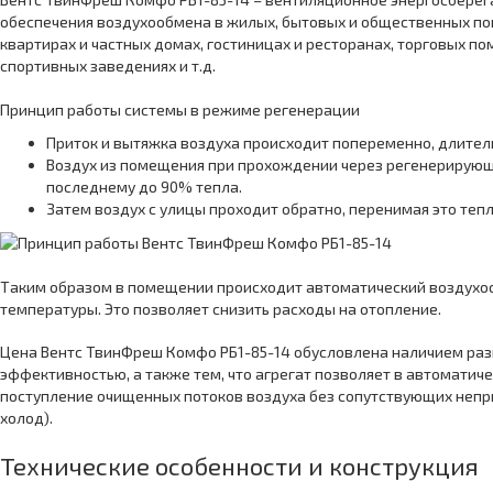
обеспечения воздухообмена в жилых, бытовых и общественных по
квартирах и частных домах, гостиницах и ресторанах, торговых 
спортивных заведениях и т.д.
Принцип работы системы в режиме регенерации
Приток и вытяжка воздуха происходит попеременно, длитель
Воздух из помещения при прохождении через регенерирую
последнему до 90% тепла.
Затем воздух с улицы проходит обратно, перенимая это тепл
Таким образом в помещении происходит автоматический воздух
температуры. Это позволяет снизить расходы на отопление.
Цена Вентс ТвинФреш Комфо РБ1-85-14 обусловлена наличием ра
эффективностью, а также тем, что агрегат позволяет в автомати
поступление очищенных потоков воздуха без сопутствующих непри
холод).
Технические особенности и конструкция