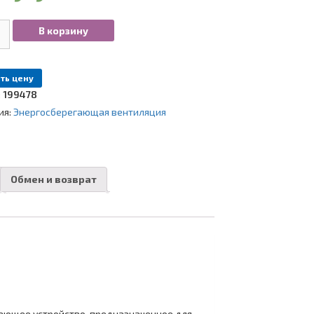
ство
В корзину
ратор
реш
ть цену
:
199478
ия:
Энергосберегающая вентиляция
Обмен и возврат
ающее устройство, предназначенное для