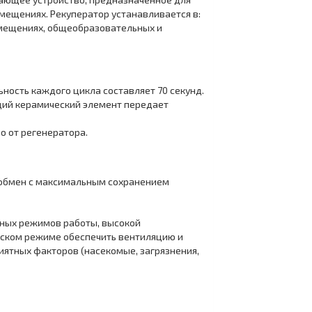
мещениях. Рекуператор устанавливается в:
помещениях, общеобразовательных и
ность каждого цикла составляет 70 секунд.
щий керамический элемент передает
о от регенератора.
ообмен с максимальным сохранением
зных режимов работы, высокой
ческом режиме обеспечить вентиляцию и
ятных факторов (насекомые, загрязнения,